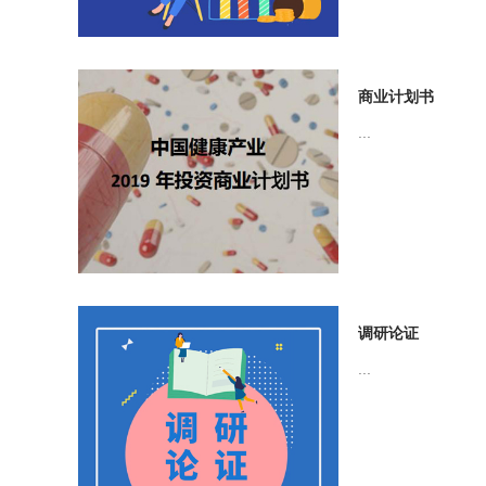
商业计划书
...
调研论证
...