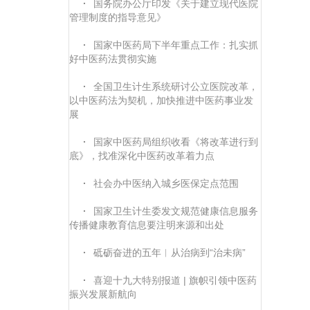
·
国务院办公厅印发《关于建立现代医院
管理制度的指导意见》
·
国家中医药局下半年重点工作：扎实抓
好中医药法贯彻实施
·
全国卫生计生系统研讨公立医院改革，
以中医药法为契机，加快推进中医药事业发
展
·
国家中医药局组织收看《将改革进行到
底》，找准深化中医药改革着力点
·
社会办中医纳入城乡医保定点范围
·
国家卫生计生委发文规范健康信息服务
传播健康教育信息要注明来源和出处
·
砥砺奋进的五年︱从治病到“治未病”
·
喜迎十九大特别报道 | 旗帜引领中医药
振兴发展新航向