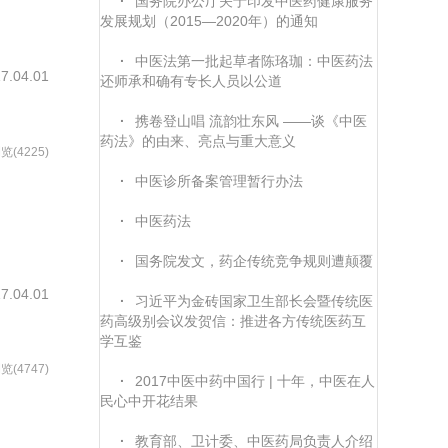
·
国务院办公厅关于印发中医药健康服务
发展规划（2015—2020年）的通知
·
中医法第一批起草者陈珞珈：中医药法
7.04.01
还师承和确有专长人员以公道
·
携卷登山唱 流韵壮东风 ——谈《中医
药法》的由来、亮点与重大意义
览(4225)
·
中医诊所备案管理暂行办法
·
中医药法
·
国务院发文，药企传统竞争规则遭颠覆
7.04.01
·
习近平为金砖国家卫生部长会暨传统医
药高级别会议发贺信：推进各方传统医药互
学互鉴
览(4747)
·
2017中医中药中国行 | 十年，中医在人
民心中开花结果
·
教育部、卫计委、中医药局负责人介绍