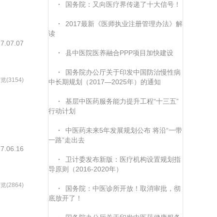
·
国务院：又向医疗界传递了十大信号！
中医养生保健适宜技术...
2017-06-18
·
2017最新《医师执业注册管理办法》解
读
7.07.07
·
县中医院医养融合PPP项目加快建设
·
国务院办公厅关于印发中国防治慢性病
览(3154)
中长期规划（2017—2025年）的通知
·
基层中医药服务能力提升工程“十三五”
行动计划
·
中医药未来5年发展规划公布 将沿“一带
一路”走出去
7.06.16
·
卫计委发布新版：医疗机构设置规划指
导原则（2016-2020年）
览(2864)
·
国务院：中医诊所开放！取消审批，彻
底放开了！