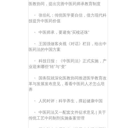
医教协同，提出完善中医药师承教育制度
·
张伯礼：传统医学要自信，借力现代科
技提升中医药价值
·
中医师承，要避免“买椟还珠”
·
王国强做客央视《对话》栏目，给出中
医药法的中国方案
·
科技日报：《中医药法》正式实施，产
业迎来哪些“转”与“变”
·
国务院就深化医教协同推进医学教育改
革与发展发布意见，看看中医药人才怎么培
养
·
人民时评：科学养生，撑起健康中国
·
中医药法又一配套文件征求意见 | 关于
传统工艺中药制剂实施备案管理