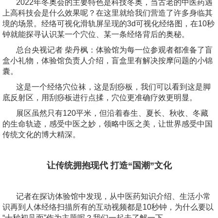
2022年冬奥会的主要特色是科技冬奥，当古老的中医药遇
上高科技会是什么效果呢？在这里就给我们营造了许多身临其
境的场景。经络可视化滑轨屏呈现的3d可视化经络图，在10秒
钟就能探寻认识某一个穴位、某一条经络背后的奥秘。
总台央视记者 柴丹枫：体验馆为每一位参观者都准备了盲
盒小礼物，体验馆负责人介绍，盲盒里有解决按摩问题的小锦
囊。
这是一个经络穴位袜，这是刮痧板，我们可以看到这是脚
底反射区，用刮痧板进行点揉，穴位更准确疗效更明显。
展区虽然只有120平米，但沿着春生、夏长、秋收、冬藏
的生命轨迹，感受中医之妙，领略中医之美，让世界感受中国
传统文化的博大精深。
让传统拥抱现代 打造“国潮”文化
记者在探访体验馆中发现，从中医药知识介绍、生活小常
识再到人体经络扫描所有的互动视频都是10秒钟，为什么要以
“十秒初见面”作为主题呢？我们一起去了解一下。