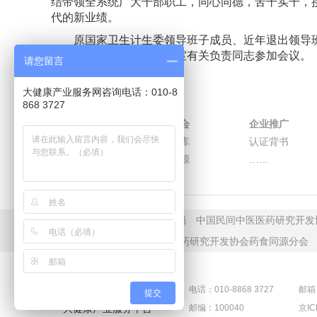
结带领全系统广大干部职工，同心同德，苦干实干，
代的新业绩。
原国家卫生计生委领导班子成员、近年退出领导班
全国老龄工作委员会办公室有关负责同志参加会议。
请您留言
大健康产业服务网咨询电话：010-8
868 3727
关于我们
相关协会
企业推广
平台介绍
专家智库
认证背书
平台创始人
平台资源
……
友情链接：
国家中医药管理局
中国民间中医医药研究开发
病发展分会
中国民间中医医药研究开发协会药食同源分会
电话：010-8868 3727
邮箱：
提交
大健康产业服务平台
邮编：100040
京IC