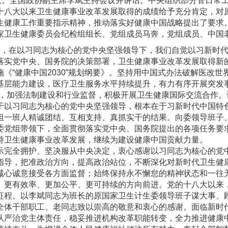
。全国政协副主席李斌主持会议并讲话。中央组织部分管日常工
十八大以来卫生健康事业改革发展取得的成绩给予充分肯定，对
生健康工作重要指示精神，推动落实好健康中国战略提出了要求
家卫生健康委员会纪检组组长、党组成员马奔，党组成员、中国
在以习同志为核心的党中央坚强领导下，我们自觉以习新时代
落实党中央、国务院的决策部署，卫生健康事业改革发展取得新
《“健康中国2030”规划纲要》。坚持用中国式办法破解医改世
基层能力建设，医疗卫生服务水平持续提升，有力有序开展突发
伍，加强法制建设和行业监督，积极开展卫生健康国际交流合作
于以习同志为核心的党中央坚强领导，根本在于习新时代中国特
组一班人精诚团结、互相支持、真抓实干的结果。向委领导班子
委党组带领下，全面贯彻落实党中央、国务院提出的各项任务要
持卫生健康事业改革发展，继续为建设健康中国贡献力量。
完全拥护、坚决服从中央决定，衷心感谢以习同志为核心的党中
指导，把准政治方向，提高政治站位，不断深化对新时代卫生健
诚心诚意接受各方面监督；始终保持永不懈怠的精神状态和一往
、更有效率、更加公平、更可持续的方向前进。党的十八大以来
征程。以李斌同志为班长的原国家卫生计生委领导班子谋大事、
全体干部职工、老同志致以崇高的敬意和衷心的感谢。面临新时
从严治党主体责任，稳妥推进机构改革职能转变，全力推进健康