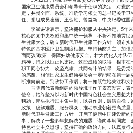
3月22日，国家卫生健康委员会召开领导干部会议
国家卫生健康委员会和领导班子任职的决定，对党的
定，并就全面、系统、准确学习领会习总书记关于卫
任、党组成员崔丽、王贺胜、曾益新，中央纪委驻国
李斌讲话表示，坚决拥护和服从中央决定。5年来，
核心的党中央权威和集中统一领导，不折不扣地贯彻
生健康大会，确立新时代卫生健康工作方针，颁布实施
特色的基本医疗卫生制度框架。坚持预防为主，加强
面两孩”政策，保障妇幼健康安全。壮大优化人才队
精神，持之以恒正风肃纪。这些成绩的取得，根本在
职工同心协力、攻坚克难、共同奋斗的结果，是委党
的感谢。相信国家卫生健康委员会一定能够在第一届
断推向前进。到政协工作后，将一如既往地关注和支
马晓伟代表新组建的领导班子作了表态发言，表示
使命，始终坚持以习新时代中国特色社会主义思想为
韧劲，带头执行民主集中制，以身作则，廉洁自律，
政策、破解难题、服务群众，推动事业朝着更高质量
新时代卫生健康工作方针，开启了健康中国建设新的
事，解决了一些多年想解决的难题，谨向李斌同志、
特色社会主义思想，坚持正确的政治方向，认真履行