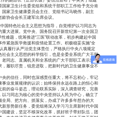
作的副部长（正部长级）姜信治宣布了中央关于组建
原国家卫生计生委党组和系统干部职工工作给予充分肯
。国家卫生健康委员会主任、党组书记马晓伟，副主
老龄协会会长王建军出席会议。
中国特色社会主义思想为指导，自觉维护以习同志为
的重大进展。党中央、国务院召开新世纪第一次全国卫
界性难题，统筹推进“三医”联动改革，初步构建起中国
事件紧急医学救援和疫情处置工作。积极稳妥实施“全
。认真履行从严治党主体责任，严格执行中央八项规定
色社会主义思想的科学指引，也是全委全系统广大干部
、老同志、直属机关和全系统的广大干部职工表示衷心
求，履职尽责，锐意进取，把新时代的卫生健康事业不
央的信任，同时也深感责任重大，将不忘初心，牢记
康事业发展规律的认识；始终保持永远在路上的恒心和
无前的奋斗姿态，理论联系实际，深入调查研究，完善
，以习同志为核心的党中央坚持以人民为中心，确立了
顾全局、把方向、抓落实，办成了许多多年想办的大
代新形势新任务，委党组将深入学习习主席新时代中国
中国建设，坚定不移深化改革，抓好班子带好队伍，团