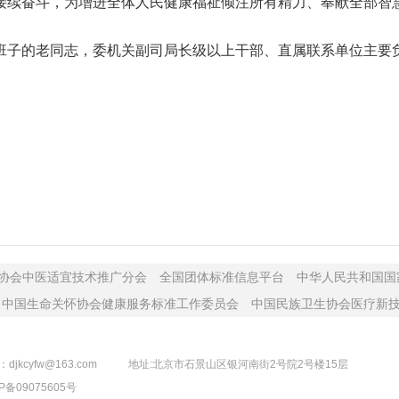
接续奋斗，为增进全体人民健康福祉倾注所有精力、奉献全部智
子的老同志，委机关副司局长级以上干部、直属联系单位主要负
协会中医适宜技术推广分会
全国团体标准信息平台
中华人民共和国国
中国生命关怀协会健康服务标准工作委员会
中国民族卫生协会医疗新
djkcyfw@163.com
地址:北京市石景山区银河南街2号院2号楼15层
P备09075605号