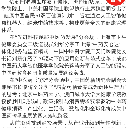
创新的浪潮也席卷了健康产业的新场景。美国心脏
学院院士、中关村国际院士联盟执行主席魏启明提出了
“健康中国全民AI双百健康计划”，旨在通过人工智能健
康机器人、纳米中药技术等，构建覆盖全民的健康管理
体系。
在“先进科技赋能中医药发展”分会场，上海市卫生
健康委员会二级巡视员刘华分享了上海“中药安心达”一
体化服务与监管模式；中国中医科学院广安门医院党委
书记刘震介绍了AI驱动下的应用创新与范式变革；成都
中医药大学智能医学学院院长蒋涛分享了人工智能驱动
中医药教育科研高质量发展路径实践。
在“中医药+消费”分会场中，中国药膳研究会副会长
兼秘书长濮传文分享了“培育药膳食养成为新质生产力”
的思考；北京中医药大学、澳门城市大学大健康学院教
授侯胜田则强调，政策指引与消费需求双擎驱动中医药
健康消费，产业化、生活化、数智化和全球化将成为中
医药传承发展的四大落地路径。
从前沿科技到消费场景，从产业升级到营销创新，