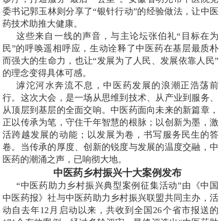
委书记郭玉林则分享了“银针行动”的经验做法，让中医
药技术助推大健康。
这些来自一线的声音，与主论坛张伯礼“目标在为
民”的呼唤遥相呼应，生动诠释了中医药在基层最质朴
而强大的生命力，也让“发展为了人民、发展依靠人民”
的理念变得具体可感。
滹沱河水奔流不息，中医药发展的浪潮正浩荡前
行。这次大会，是一场从思维到技术、从产业到服务、
从顶层到基层的全面交响。中医药面向未来的新篇章，
正以传承为笔，守住千年智慧的根脉；以创新为墨，激
活跨越发展的动能；以发展为卷，书写服务民生的答
卷。当传承的厚度、创新的锐度与发展的温度交融，中
医药的潮涌之声，已响彻大地。
中医药乡村振兴十大案例发布
“中医药助力乡村振兴典型案例征集活动”由《中国
中医药报》社与中医药助力乡村振兴联盟共同主办，活
动自去年12月启动以来，共收到全国26个省市报送的