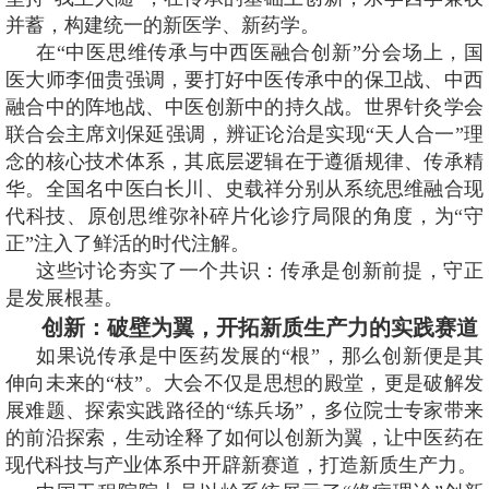
并蓄，构建统一的新医学、新药学。
在“中医思维传承与中西医融合创新”分会场上，国
医大师李佃贵强调，要打好中医传承中的保卫战、中西
融合中的阵地战、中医创新中的持久战。世界针灸学会
联合会主席刘保延强调，辨证论治是实现“天人合一”理
念的核心技术体系，其底层逻辑在于遵循规律、传承精
华。全国名中医白长川、史载祥分别从系统思维融合现
代科技、原创思维弥补碎片化诊疗局限的角度，为“守
正”注入了鲜活的时代注解。
这些讨论夯实了一个共识：传承是创新前提，守正
是发展根基。
创新：破壁为翼，开拓新质生产力的实践赛道
如果说传承是中医药发展的“根”，那么创新便是其
伸向未来的“枝”。大会不仅是思想的殿堂，更是破解发
展难题、探索实践路径的“练兵场”，多位院士专家带来
的前沿探索，生动诠释了如何以创新为翼，让中医药在
现代科技与产业体系中开辟新赛道，打造新质生产力。