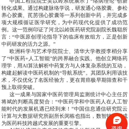
中国工程院院士吴以岭系统展示了“络病理论”创新
转化成果。通过构建脉络学说，研发通心络胶囊、参松
养心胶囊、芪苈强心胶囊等一系列创新中药，并完成多
项大规模循证医学研究，为中药现代化提供了成功范
例。这一范例印证了河北以岭医药研究院副院长魏聪所
言：“中医原创理论指导下的临床有效组方，正是创新
中药研发的活力之源。”
欧洲科学与艺术学院院士、清华大学教授李梢分享
了“中医药+人工智能”的跨界融合实践。他创立网络药
理学，用AI算法解析中药复方与人体复杂系统的互动，
构建起解读中医药机制的“导航系统”。其团队利用该技
术，不仅优化了名医经验方，更在胃癌极早期筛查和干
预上取得突破。
这一成果与国家中医药管理局监测统计中心主任厉
将斌的判断高度契合：“中医药学和中医药人在人工智
能时代的发展机遇已经到来！”中国信息通信研究院云
计算与大数据研究所副所长闵栋也指出，数智技术正成
为医药科技跨越式发展的重要引擎。