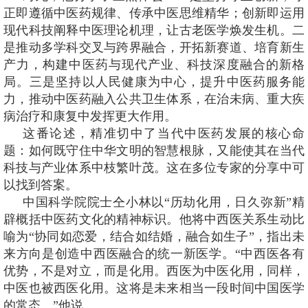
正即遵循中医药规律、传承中医思维精华；创新即运用
现代科技阐释中医理论机理，让古老医学焕发生机。二
是推动多学科交叉与跨界融合，开拓新赛道、培育新生
产力，构建中医药与现代产业、科技深度融合的新格
局。三是坚持以人民健康为中心，提升中医药服务能
力，推动中医药融入公共卫生体系，在治未病、重大疾
病治疗和康复中发挥更大作用。
这番论述，精准切中了当代中医药发展的核心命
题：如何既守住中华文明的智慧根脉，又能使其在当代
科技与产业体系中枝繁叶茂。这在多位专家的分享中可
以找到答案。
中国科学院院士仝小林以“历劫化用，日久弥新”精
辟概括中医药文化的精神标识。他将中西医关系生动比
喻为“协同如恋爱，结合如结婚，融合如生子”，指出未
来方向是创造中西医融合的统一新医学。“中西医各有
优势，不是对立，而是化用。西医为中医化用，同样，
中医也被西医化用。这将是未来相当一段时间中国医学
的常态。”他说。