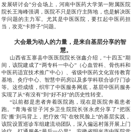
发展研讨会”分会场上，河南中医药大学第一附属医院
院长王海峰强调，医院不只是医疗主阵地，也是解决医
学问题的主力军。尤其是中医医院，要扛起中医药担
当，攻克“卡脖子”问题。
大会最为动人的力量，是来自基层分享的智
慧。
山西省五寨县中医医院院长张鑫介绍，“十四五”期
间，该院建成了“两专科一中心”（心血管科、骨伤科和
中医药适宜技术推广中心）、省级中医药文化宣传教育
基地、灸疗中心、智慧中药房以及多学科联合诊疗门诊
等。这些成绩，织牢了中医服务网底，基层中医药服务
实现了从“有没有”到“好不好”的历史性转变。
“以前都是患者奔着医院跑，现在是医院奔着患者
跑。”青海省甘子河乡卫生院院长张永虎分享了“把医
院‘搬’到马背上，把疗效‘写’在牧民脸上”的基层实践，
该院设置巡诊车组建流动团队，深入偏远村落开展上门
诊疗，打通服务“最后一公里”。安徽省明光市中医院党