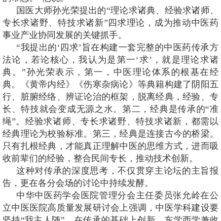
国医大师孙光荣提出的“理论求诸典、经验求诸师、
专长求诸野、特技求诸新”四求理论，成为推动中医药
事业产业协同发展的关键抓手。
“我提出的‘四求’旨在构建一套完整的中医药传承方
法论，若论核心，我认为是第一‘求’，就是理论求诸
典。”孙光荣表示，第一，中医理论体系的根基在经
典。《黄帝内经》《伤寒杂病论》等典籍构建了阴阳五
行、脏腑经络、辨证论治的框架，脱离经典，经验、专
长、特技就会变成无源之水。第二，经典是传承的“准
绳”。经验求诸师、专长求诸野、特技求诸新，都需以
经典理论为校验标准。第三，经典是连接古今的桥梁。
只有扎根经典，才能真正理解中医的思维方式，进而吸
收前辈们的经验，整合民间专长，推动技术创新。
这种对传承的深度思考，不仅贯穿主论坛的主旨报
告，更在各分会场的讨论中持续发酵。
中华中医药学会医院管理分会主任委员张允岭在公
立中医医院高质量发展研讨会上强调，中医学科建设要
坚持“我主人随”，在传承的基础上创新，东学西学兼收